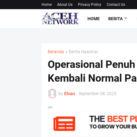
Home
About Us
Privacy Policy
Contact Us
HOME
BERITA
Beranda
Berita Nasional
Operasional Penuh
Kembali Normal Pa
by
Elvan
-
September 08, 2025
ads