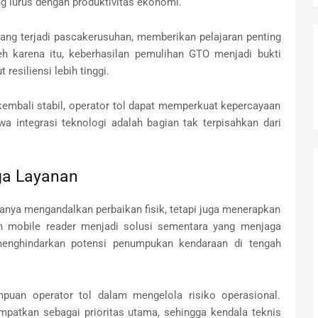
ng lurus dengan produktivitas ekonomi.
yang terjadi pascakerusuhan, memberikan pelajaran penting
Oleh karena itu, keberhasilan pemulihan GTO menjadi bukti
esiliensi lebih tinggi.
kembali stabil, operator tol dapat memperkuat kepercayaan
a integrasi teknologi adalah bagian tak terpisahkan dari
ga Layanan
nya mengandalkan perbaikan fisik, tetapi juga menerapkan
an mobile reader menjadi solusi sementara yang menjaga
i menghindarkan potensi penumpukan kendaraan di tengah
uan operator tol dalam mengelola risiko operasional.
mpatkan sebagai prioritas utama, sehingga kendala teknis