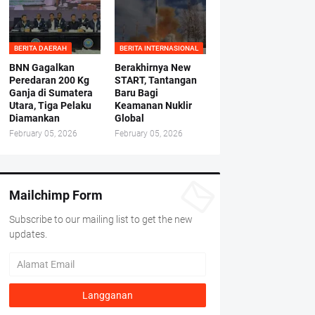
BERITA DAERAH
BERITA INTERNASIONAL
BNN Gagalkan
Berakhirnya New
Peredaran 200 Kg
START, Tantangan
Ganja di Sumatera
Baru Bagi
Utara, Tiga Pelaku
Keamanan Nuklir
Diamankan
Global
February 05, 2026
February 05, 2026
Mailchimp Form
Subscribe to our mailing list to get the new
updates.