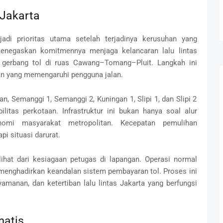
 Jakarta
njadi prioritas utama setelah terjadinya kerusuhan yang
menegaskan komitmennya menjaga kelancaran lalu lintas
 gerbang tol di ruas Cawang–Tomang–Pluit. Langkah ini
uan yang memengaruhi pengguna jalan.
 Semanggi 1, Semanggi 2, Kuningan 1, Slipi 1, dan Slipi 2
litas perkotaan. Infrastruktur ini bukan hanya soal alur
nomi masyarakat metropolitan. Kecepatan pemulihan
 situasi darurat.
lihat dari kesiagaan petugas di lapangan. Operasi normal
enghadirkan keandalan sistem pembayaran tol. Proses ini
manan, dan ketertiban lalu lintas Jakarta yang berfungsi
matis