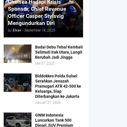
Chelsea Hadapi Krisis
Sponsor, Chief Revenue
Officer Casper Stylsvig
Mengundurkan Diri
by
Elvan
-
September 18, 2025
Badai Debu Tebal Kembali
Selimuti Irak Utara, Langit
Berubah Jadi Jingga
Mei 07, 2025
Biddokkes Polda Sulsel
Serahkan Jenazah
Pramugari ATR 42-500 ke
Keluarga, Siap
Diterbangkan ke Jakarta
Januari 21, 2026
GWM Indonesia
Luncurkan Tank 500
Diesel, SUV Premium