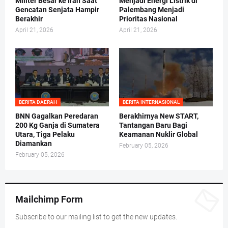
Militer Besar ke Iran Saat
Menjadi Energi Listrik di
Gencatan Senjata Hampir
Palembang Menjadi
Berakhir
Prioritas Nasional
April 21, 2026
April 21, 2026
BERITA DAERAH
BERITA INTERNASIONAL
BNN Gagalkan Peredaran
Berakhirnya New START,
200 Kg Ganja di Sumatera
Tantangan Baru Bagi
Utara, Tiga Pelaku
Keamanan Nuklir Global
Diamankan
February 05, 2026
February 05, 2026
Mailchimp Form
Subscribe to our mailing list to get the new updates.