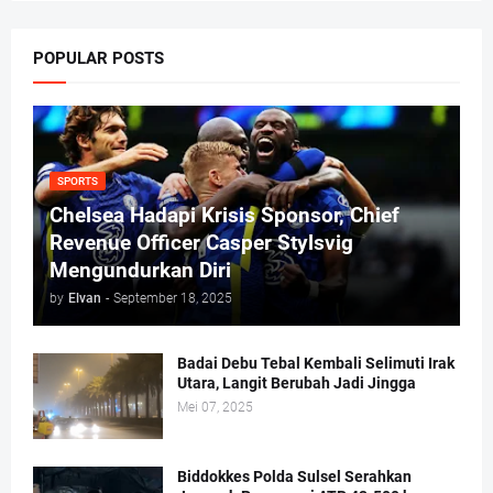
POPULAR POSTS
SPORTS
Chelsea Hadapi Krisis Sponsor, Chief
Revenue Officer Casper Stylsvig
Mengundurkan Diri
by
Elvan
-
September 18, 2025
Badai Debu Tebal Kembali Selimuti Irak
Utara, Langit Berubah Jadi Jingga
Mei 07, 2025
Biddokkes Polda Sulsel Serahkan