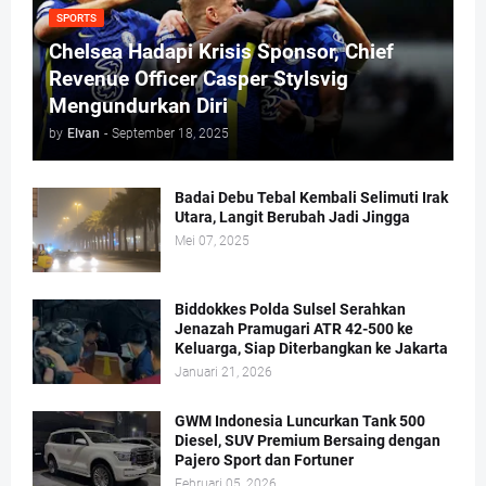
SPORTS
Chelsea Hadapi Krisis Sponsor, Chief
Revenue Officer Casper Stylsvig
Mengundurkan Diri
by
Elvan
-
September 18, 2025
Badai Debu Tebal Kembali Selimuti Irak
Utara, Langit Berubah Jadi Jingga
Mei 07, 2025
Biddokkes Polda Sulsel Serahkan
Jenazah Pramugari ATR 42-500 ke
Keluarga, Siap Diterbangkan ke Jakarta
Januari 21, 2026
GWM Indonesia Luncurkan Tank 500
Diesel, SUV Premium Bersaing dengan
Pajero Sport dan Fortuner
Februari 05, 2026