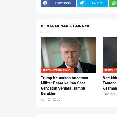
Facebook
Twitter
BERITA MENARIK LAINNYA
BERITA INTERNASIONAL
BERITA I
Trump Keluarkan Ancaman
Berakhi
Militer Besar ke Iran Saat
Tantang
Gencatan Senjata Hampir
Keamana
Berakhir
February 
April 21, 2026