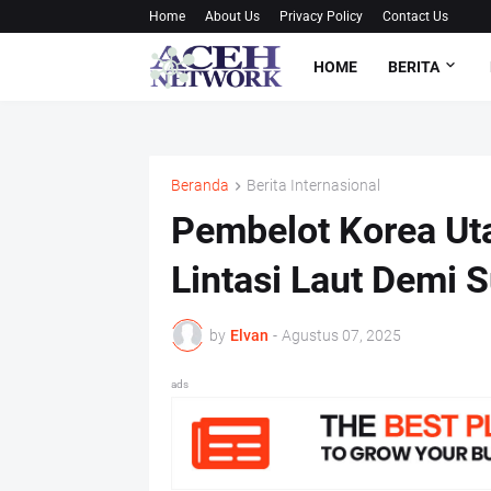
Home
About Us
Privacy Policy
Contact Us
HOME
BERITA
Beranda
Berita Internasional
Pembelot Korea Ut
Lintasi Laut Demi S
by
Elvan
-
Agustus 07, 2025
ads