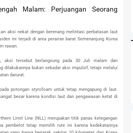
Tengah Malam: Perjuangan Seorang
kan aksi nekat dengan berenang melintasi perbatasan laut
iden ini terjadi di area perairan barat Semenanjung Korea
tim rawan.
an, aksi tersebut berlangsung pada 30 Juli malam dan
ng dilakukannya bukan sekadar aksi impulsif, tetapi melalui
atan darurat.
pada potongan styrofoam untuk tetap mengapung di laut.
sangat besar karena kondisi laut dan pengawasan ketat di
rthern Limit Line (NLL) merupakan titik panas ketegangan
pa pembelot tetap memilih rute ini karena kedekatannya
tan yang hanya berjarak sekitar 10 kilometer dari Korea