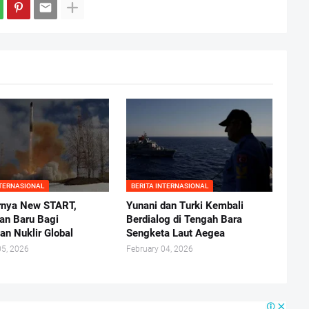
NTERNASIONAL
BERITA INTERNASIONAL
rnya New START,
Yunani dan Turki Kembali
an Baru Bagi
Berdialog di Tengah Bara
n Nuklir Global
Sengketa Laut Aegea
05, 2026
February 04, 2026