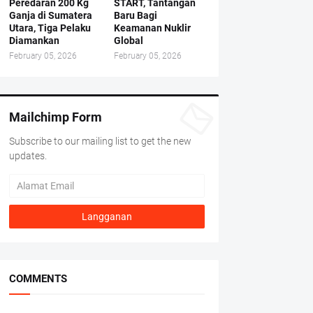
Peredaran 200 Kg
START, Tantangan
Ganja di Sumatera
Baru Bagi
Utara, Tiga Pelaku
Keamanan Nuklir
Diamankan
Global
February 05, 2026
February 05, 2026
Mailchimp Form
Subscribe to our mailing list to get the new
updates.
COMMENTS