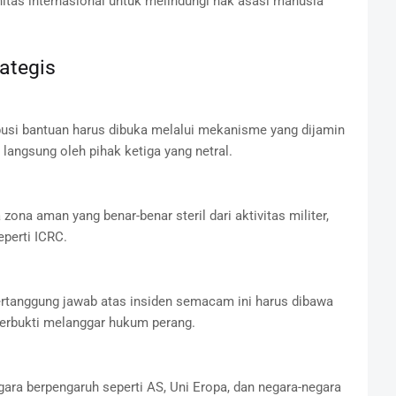
itas internasional untuk melindungi hak asasi manusia
ategis
ribusi bantuan harus dibuka melalui mekanisme yang dijamin
 langsung oleh pihak ketiga yang netral.
 zona aman yang benar-benar steril dari aktivitas militer,
eperti ICRC.
ertanggung jawab atas insiden semacam ini harus dibawa
terbukti melanggar hukum perang.
gara berpengaruh seperti AS, Uni Eropa, dan negara-negara