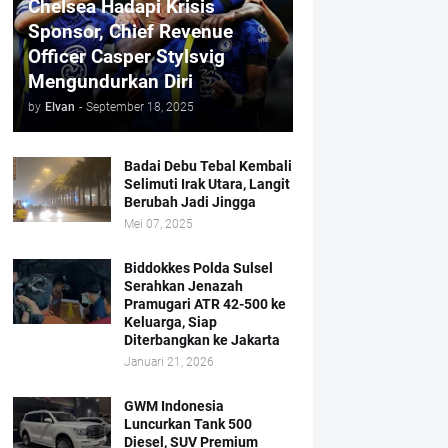
Chelsea Hadapi Krisis
Sponsor, Chief Revenue
Officer Casper Stylsvig
Mengundurkan Diri
by
Elvan
-
September 18, 2025
Badai Debu Tebal Kembali
Selimuti Irak Utara, Langit
Berubah Jadi Jingga
Mei 07, 2025
Biddokkes Polda Sulsel
Serahkan Jenazah
Pramugari ATR 42-500 ke
Keluarga, Siap
Diterbangkan ke Jakarta
Januari 21, 2026
GWM Indonesia
Luncurkan Tank 500
Diesel, SUV Premium