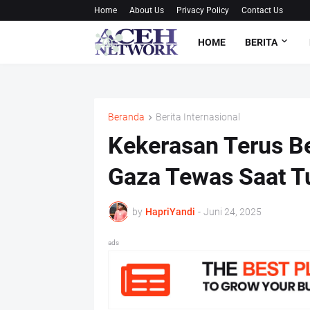
Home
About Us
Privacy Policy
Contact Us
HOME
BERITA
Beranda
Berita Internasional
Kekerasan Terus Be
Gaza Tewas Saat T
by
HapriYandi
-
Juni 24, 2025
ads