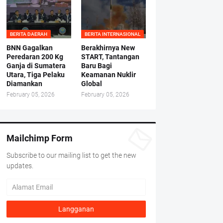
BERITA DAERAH
BERITA INTERNASIONAL
BNN Gagalkan
Berakhirnya New
Peredaran 200 Kg
START, Tantangan
Ganja di Sumatera
Baru Bagi
Utara, Tiga Pelaku
Keamanan Nuklir
Diamankan
Global
February 05, 2026
February 05, 2026
Mailchimp Form
Subscribe to our mailing list to get the new
updates.