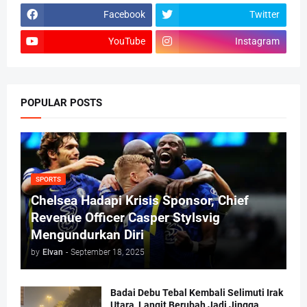
Facebook
Twitter
YouTube
Instagram
POPULAR POSTS
SPORTS
Chelsea Hadapi Krisis Sponsor, Chief
Revenue Officer Casper Stylsvig
Mengundurkan Diri
by
Elvan
-
September 18, 2025
Badai Debu Tebal Kembali Selimuti Irak
Utara, Langit Berubah Jadi Jingga