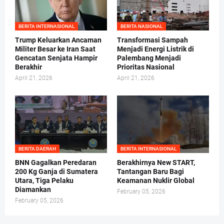
BERITA INTERNASIONAL
BERITA NASIONAL
Trump Keluarkan Ancaman
Transformasi Sampah
Militer Besar ke Iran Saat
Menjadi Energi Listrik di
Gencatan Senjata Hampir
Palembang Menjadi
Berakhir
Prioritas Nasional
April 21, 2026
April 21, 2026
BERITA DAERAH
BERITA INTERNASIONAL
BNN Gagalkan Peredaran
Berakhirnya New START,
200 Kg Ganja di Sumatera
Tantangan Baru Bagi
Utara, Tiga Pelaku
Keamanan Nuklir Global
Diamankan
February 05, 2026
February 05, 2026