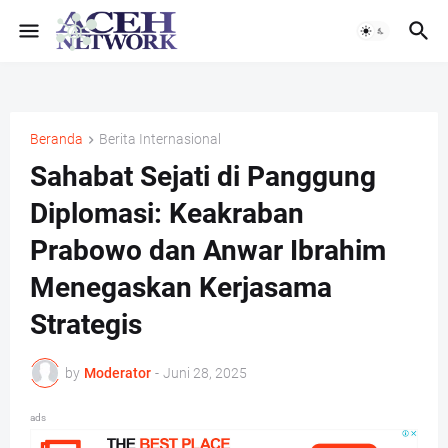
Beranda
Berita Internasional
Sahabat Sejati di Panggung
Diplomasi: Keakraban
Prabowo dan Anwar Ibrahim
Menegaskan Kerjasama
Strategis
by
Moderator
-
Juni 28, 2025
ads