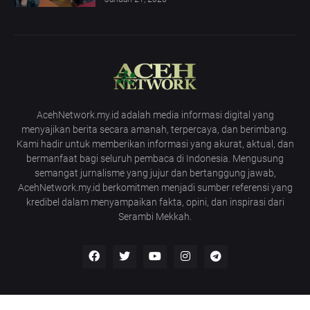
AcehNetwork.my.id adalah media informasi digital yang
menyajikan berita secara amanah, terpercaya, dan berimbang.
Kami hadir untuk memberikan informasi yang akurat, aktual, dan
bermanfaat bagi seluruh pembaca di Indonesia. Mengusung
semangat jurnalisme yang jujur dan bertanggung jawab,
AcehNetwork.my.id berkomitmen menjadi sumber referensi yang
kredibel dalam menyampaikan fakta, opini, dan inspirasi dari
Serambi Mekkah.