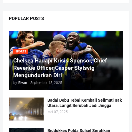
POPULAR POSTS
SPORTS
Chelsea Hadapi Krisis Sponsor, Chief
Revenue Officer Casper Stylsvig
Mengundurkan Diri
by
Elvan
-
September 18, 2025
Badai Debu Tebal Kembali Selimuti Irak
Utara, Langit Berubah Jadi Jingga
Mei 07, 2025
Biddokkes Polda Sulsel Serahkan