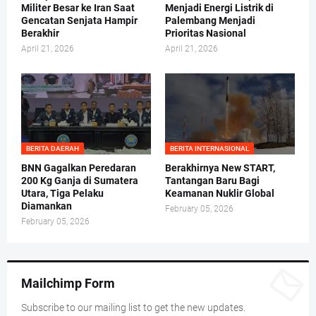
Militer Besar ke Iran Saat
Menjadi Energi Listrik di
Gencatan Senjata Hampir
Palembang Menjadi
Berakhir
Prioritas Nasional
April 21, 2026
April 21, 2026
BERITA DAERAH
BERITA INTERNASIONAL
BNN Gagalkan Peredaran
Berakhirnya New START,
200 Kg Ganja di Sumatera
Tantangan Baru Bagi
Utara, Tiga Pelaku
Keamanan Nuklir Global
Diamankan
February 05, 2026
February 05, 2026
Mailchimp Form
Subscribe to our mailing list to get the new updates.