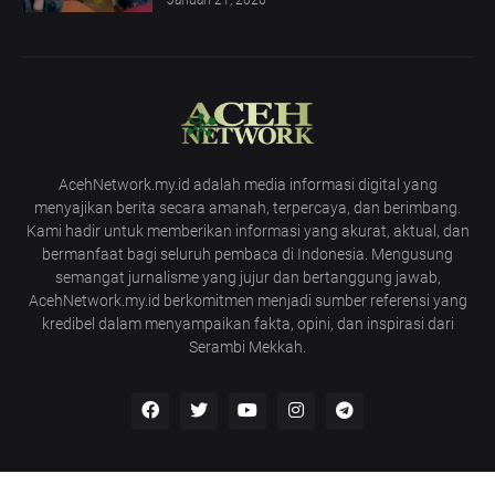
AcehNetwork.my.id adalah media informasi digital yang
menyajikan berita secara amanah, terpercaya, dan berimbang.
Kami hadir untuk memberikan informasi yang akurat, aktual, dan
bermanfaat bagi seluruh pembaca di Indonesia. Mengusung
semangat jurnalisme yang jujur dan bertanggung jawab,
AcehNetwork.my.id berkomitmen menjadi sumber referensi yang
kredibel dalam menyampaikan fakta, opini, dan inspirasi dari
Serambi Mekkah.