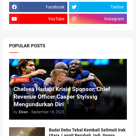
Facebook
Twitter
YouTube
Instagram
POPULAR POSTS
SPORTS
Chelsea Hadapi Krisis Sponsor, Chief
Revenue Officer Casper Stylsvig
Mengundurkan Diri
by
Elvan
-
September 18, 2025
Badai Debu Tebal Kembali Selimuti Irak
Utara, Langit Berubah Jadi Jingga