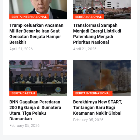
BERITA INTERNASIONAL
BERITA NASIONAL
Trump Keluarkan Ancaman
Transformasi Sampah
Militer Besar ke Iran Saat
Menjadi Energi Listrik di
Gencatan Senjata Hampir
Palembang Menjadi
Berakhir
Prioritas Nasional
April 21, 2026
April 21, 2026
BERITA DAERAH
BERITA INTERNASIONAL
BNN Gagalkan Peredaran
Berakhirnya New START,
200 Kg Ganja di Sumatera
Tantangan Baru Bagi
Utara, Tiga Pelaku
Keamanan Nuklir Global
Diamankan
February 05, 2026
February 05, 2026