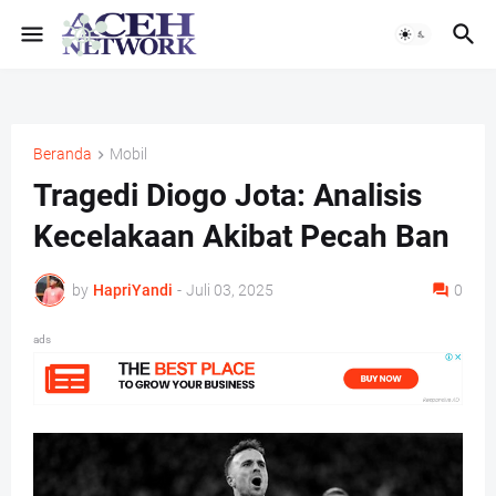
Beranda
Mobil
Tragedi Diogo Jota: Analisis
Kecelakaan Akibat Pecah Ban
by
HapriYandi
-
Juli 03, 2025
0
ads