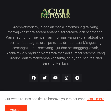
AcehNetwork.my.id adalah media informasi digital yang
menyajikan berita secara amanah, terpercaya, dan berimbang.
Kami hadir untuk memberikan informasi yang akurat, aktual, dan
bermanfaat bagi seluruh pembaca di Indonesia. Mengusung
semangat jurnalisme yang jujur dan bertanggung jawab,
AcehNetwork.my.id berkomitmen menjadi sumber referensi yang
kredibel dalam menyampaikan fakta, opini, dan inspirasi dari
Serambi Mekkah.
Our website uses cookies to improve your experience.
Learn more
Home
About Us
Privacy Policy
Contact Us
Accept !
Shared by -
virtualstaf.com