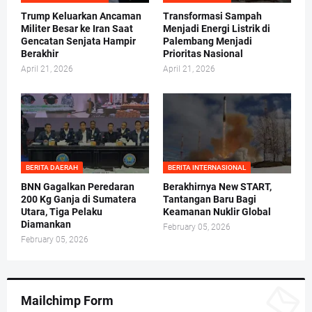
Trump Keluarkan Ancaman
Transformasi Sampah
Militer Besar ke Iran Saat
Menjadi Energi Listrik di
Gencatan Senjata Hampir
Palembang Menjadi
Berakhir
Prioritas Nasional
April 21, 2026
April 21, 2026
BERITA DAERAH
BERITA INTERNASIONAL
BNN Gagalkan Peredaran
Berakhirnya New START,
200 Kg Ganja di Sumatera
Tantangan Baru Bagi
Utara, Tiga Pelaku
Keamanan Nuklir Global
Diamankan
February 05, 2026
February 05, 2026
Mailchimp Form