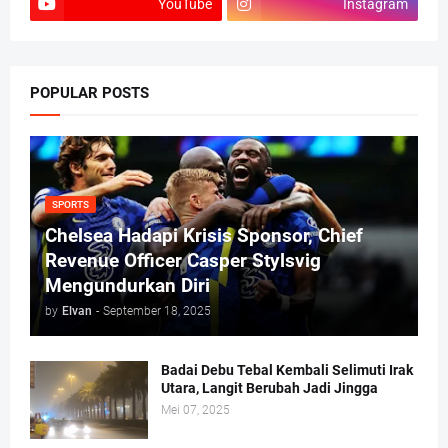
YouTube
Instagram
POPULAR POSTS
SPORTS
Chelsea Hadapi Krisis Sponsor, Chief
Revenue Officer Casper Stylsvig
Mengundurkan Diri
by
Elvan
-
September 18, 2025
Badai Debu Tebal Kembali Selimuti Irak
Utara, Langit Berubah Jadi Jingga
Mei 07, 2025