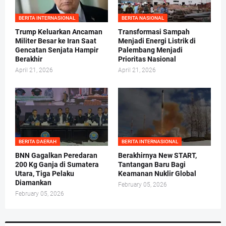
BERITA INTERNASIONAL
BERITA NASIONAL
Trump Keluarkan Ancaman
Transformasi Sampah
Militer Besar ke Iran Saat
Menjadi Energi Listrik di
Gencatan Senjata Hampir
Palembang Menjadi
Berakhir
Prioritas Nasional
April 21, 2026
April 21, 2026
BERITA DAERAH
BERITA INTERNASIONAL
BNN Gagalkan Peredaran
Berakhirnya New START,
200 Kg Ganja di Sumatera
Tantangan Baru Bagi
Utara, Tiga Pelaku
Keamanan Nuklir Global
Diamankan
February 05, 2026
February 05, 2026