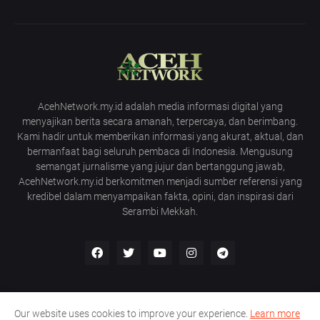
AcehNetwork.my.id adalah media informasi digital yang
menyajikan berita secara amanah, terpercaya, dan berimbang.
Kami hadir untuk memberikan informasi yang akurat, aktual, dan
bermanfaat bagi seluruh pembaca di Indonesia. Mengusung
semangat jurnalisme yang jujur dan bertanggung jawab,
AcehNetwork.my.id berkomitmen menjadi sumber referensi yang
kredibel dalam menyampaikan fakta, opini, dan inspirasi dari
Serambi Mekkah.
Our website uses cookies to improve your experience.
Learn more