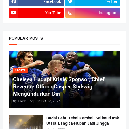
Facebook
Twitter
YouTube
Instagram
POPULAR POSTS
SPORTS
Chelsea Hadapi Krisis Sponsor, Chief
Revenue Officer Casper Stylsvig
Mengundurkan Diri
by
Elvan
-
September 18, 2025
Badai Debu Tebal Kembali Selimuti Irak
Utara, Langit Berubah Jadi Jingga