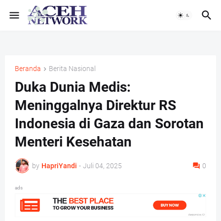
Beranda
Berita Nasional
Duka Dunia Medis:
Meninggalnya Direktur RS
Indonesia di Gaza dan Sorotan
Menteri Kesehatan
by
HapriYandi
-
Juli 04, 2025
0
ads