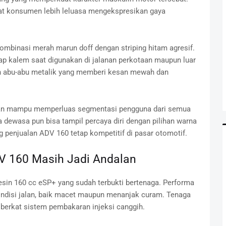
t konsumen lebih leluasa mengekspresikan gaya
kombinasi merah marun doff dengan striping hitam agresif.
p kalem saat digunakan di jalanan perkotaan maupun luar
an abu-abu metalik yang memberi kesan mewah dan
an mampu memperluas segmentasi pengguna dari semua
dewasa pun bisa tampil percaya diri dengan pilihan warna
ng penjualan ADV 160 tetap kompetitif di pasar otomotif.
DV 160 Masih Jadi Andalan
in 160 cc eSP+ yang sudah terbukti bertenaga. Performa
ondisi jalan, baik macet maupun menanjak curam. Tenaga
ar berkat sistem pembakaran injeksi canggih.