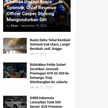
Chelsea Hadapi Krisis
Sponsor, Chief Revenue
Officer Casper Stylsvig
Mengundurkan Diri
by
Elvan
-
September 18, 2025
Badai Debu Tebal Kembali
Selimuti Irak Utara, Langit
Berubah Jadi Jingga
Mei 07, 2025
Biddokkes Polda Sulsel
Serahkan Jenazah
Pramugari ATR 42-500 ke
Keluarga, Siap
Diterbangkan ke Jakarta
Januari 21, 2026
GWM Indonesia
Luncurkan Tank 500
Diesel, SUV Premium