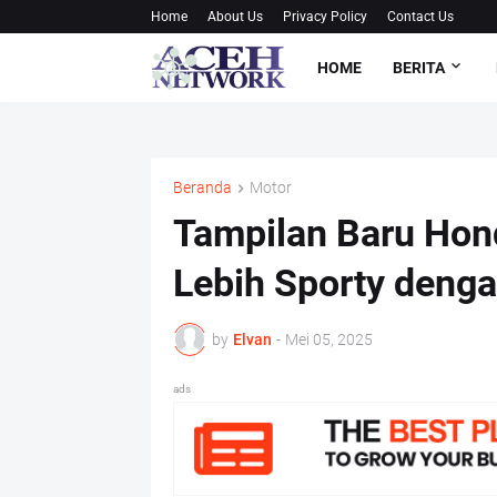
Home
About Us
Privacy Policy
Contact Us
HOME
BERITA
Beranda
Motor
Tampilan Baru Hon
Lebih Sporty deng
by
Elvan
-
Mei 05, 2025
ads