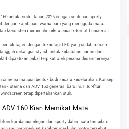
60 untuk model tahun 2025 dengan sentuhan sporty.
esif dengan kombinasi warna baru yang menggoda mata.
etap konsisten memenuhi selera pasar otomotif nasional.
bentuk tajam dengan teknologi LED yang sudah modern.
angguh sekaligus stylish untuk kebutuhan harian dan
if dipastikan bakal terpikat oleh pesona desain teranyar
h dimensi maupun bentuk bodi secara keseluruhan. Konsep
rik utama dari ADV 160 generasi baru ini. Fitur-fitur
n windscreen tetap dipertahankan utuh.
k, ADV 160 Kian Memikat Mata
irkan kombinasi elegan dan sporty dalam satu tampilan.
ang yang memperkuat karakter maskulin motor tersebut.