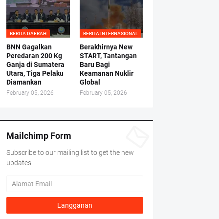
BERITA DAERAH
BERITA INTERNASIONAL
BNN Gagalkan
Berakhirnya New
Peredaran 200 Kg
START, Tantangan
Ganja di Sumatera
Baru Bagi
Utara, Tiga Pelaku
Keamanan Nuklir
Diamankan
Global
February 05, 2026
February 05, 2026
Mailchimp Form
Subscribe to our mailing list to get the new
updates.