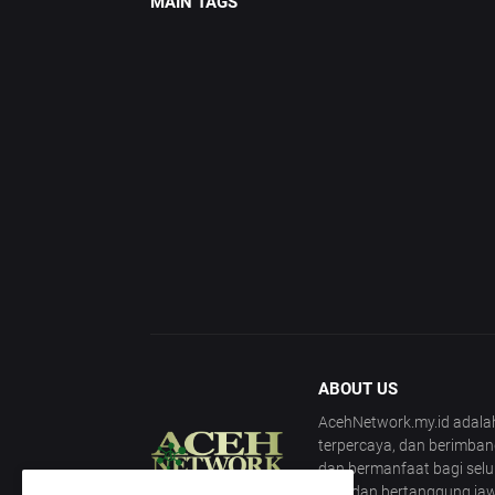
MAIN TAGS
ABOUT US
AcehNetwork.my.id adalah
terpercaya, dan berimban
dan bermanfaat bagi sel
jujur dan bertanggung ja