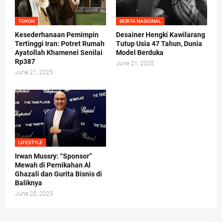
TOKOH
BERITA NASIONAL
Kesederhanaan Pemimpin
Desainer Hengki Kawilarang
Tertinggi Iran: Potret Rumah
Tutup Usia 47 Tahun, Dunia
Ayatollah Khamenei Senilai
Model Berduka
Rp387
June 21, 2025
June 21, 2025
LIFESTYLE
Irwan Mussry: “Sponsor”
Mewah di Pernikahan Al
Ghazali dan Gurita Bisnis di
Baliknya
June 20, 2025