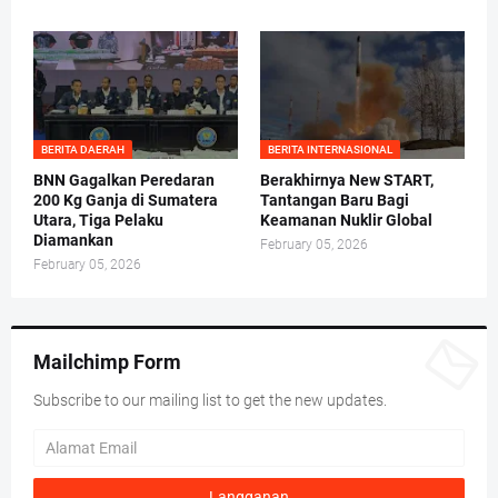
BERITA DAERAH
BERITA INTERNASIONAL
BNN Gagalkan Peredaran
Berakhirnya New START,
200 Kg Ganja di Sumatera
Tantangan Baru Bagi
Utara, Tiga Pelaku
Keamanan Nuklir Global
Diamankan
February 05, 2026
February 05, 2026
Mailchimp Form
Subscribe to our mailing list to get the new updates.