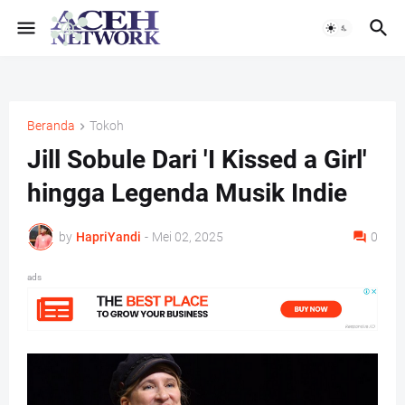
Beranda
Tokoh
Jill Sobule Dari 'I Kissed a Girl'
hingga Legenda Musik Indie
by
HapriYandi
-
Mei 02, 2025
0
ads