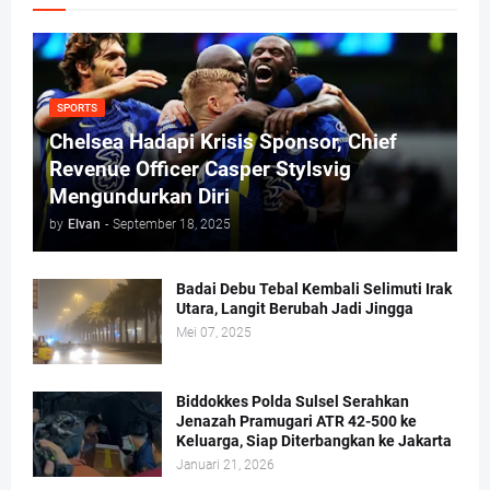
SPORTS
Chelsea Hadapi Krisis Sponsor, Chief
Revenue Officer Casper Stylsvig
Mengundurkan Diri
by
Elvan
-
September 18, 2025
Badai Debu Tebal Kembali Selimuti Irak
Utara, Langit Berubah Jadi Jingga
Mei 07, 2025
Biddokkes Polda Sulsel Serahkan
Jenazah Pramugari ATR 42-500 ke
Keluarga, Siap Diterbangkan ke Jakarta
Januari 21, 2026