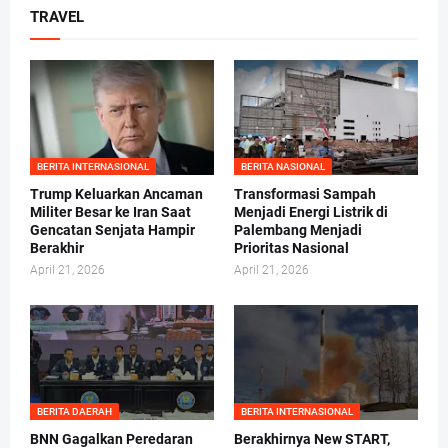
TRAVEL
BERITA INTERNASIONAL
BERITA NASIONAL
Trump Keluarkan Ancaman
Transformasi Sampah
Militer Besar ke Iran Saat
Menjadi Energi Listrik di
Gencatan Senjata Hampir
Palembang Menjadi
Berakhir
Prioritas Nasional
April 21, 2026
April 21, 2026
BERITA DAERAH
BERITA INTERNASIONAL
BNN Gagalkan Peredaran
Berakhirnya New START,