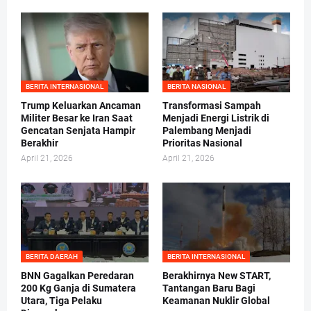
BERITA INTERNASIONAL
BERITA NASIONAL
Trump Keluarkan Ancaman
Transformasi Sampah
Militer Besar ke Iran Saat
Menjadi Energi Listrik di
Gencatan Senjata Hampir
Palembang Menjadi
Berakhir
Prioritas Nasional
April 21, 2026
April 21, 2026
BERITA DAERAH
BERITA INTERNASIONAL
BNN Gagalkan Peredaran
Berakhirnya New START,
200 Kg Ganja di Sumatera
Tantangan Baru Bagi
Utara, Tiga Pelaku
Keamanan Nuklir Global