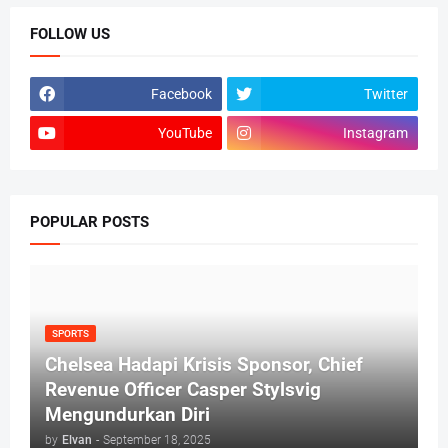
FOLLOW US
Facebook
Twitter
YouTube
Instagram
POPULAR POSTS
SPORTS
Chelsea Hadapi Krisis Sponsor, Chief
Revenue Officer Casper Stylsvig
Mengundurkan Diri
by
Elvan
-
September 18, 2025