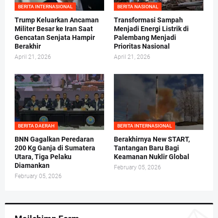
BERITA INTERNASIONAL
BERITA NASIONAL
Trump Keluarkan Ancaman
Transformasi Sampah
Militer Besar ke Iran Saat
Menjadi Energi Listrik di
Gencatan Senjata Hampir
Palembang Menjadi
Berakhir
Prioritas Nasional
April 21, 2026
April 21, 2026
BERITA DAERAH
BERITA INTERNASIONAL
BNN Gagalkan Peredaran
Berakhirnya New START,
200 Kg Ganja di Sumatera
Tantangan Baru Bagi
Utara, Tiga Pelaku
Keamanan Nuklir Global
Diamankan
February 05, 2026
February 05, 2026