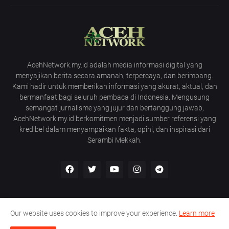
AcehNetwork.my.id adalah media informasi digital yang
menyajikan berita secara amanah, terpercaya, dan berimbang.
Kami hadir untuk memberikan informasi yang akurat, aktual, dan
bermanfaat bagi seluruh pembaca di Indonesia. Mengusung
semangat jurnalisme yang jujur dan bertanggung jawab,
AcehNetwork.my.id berkomitmen menjadi sumber referensi yang
kredibel dalam menyampaikan fakta, opini, dan inspirasi dari
Serambi Mekkah.
Our website uses cookies to improve your experience.
Learn more
Home
About Us
Privacy Policy
Contact Us