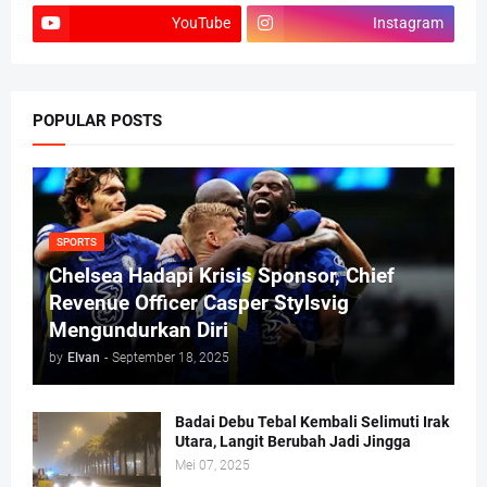
YouTube
Instagram
POPULAR POSTS
SPORTS
Chelsea Hadapi Krisis Sponsor, Chief
Revenue Officer Casper Stylsvig
Mengundurkan Diri
by
Elvan
-
September 18, 2025
Badai Debu Tebal Kembali Selimuti Irak
Utara, Langit Berubah Jadi Jingga
Mei 07, 2025