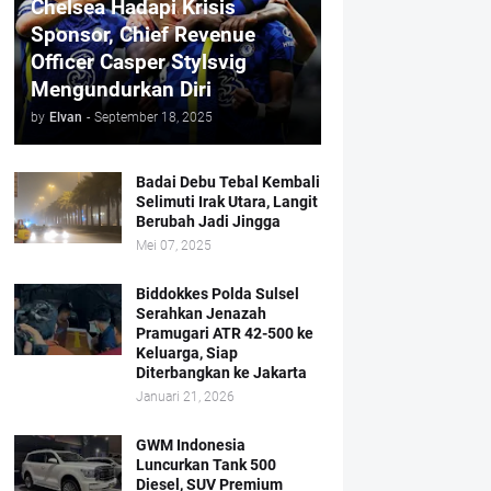
Chelsea Hadapi Krisis
Sponsor, Chief Revenue
Officer Casper Stylsvig
Mengundurkan Diri
by
Elvan
-
September 18, 2025
Badai Debu Tebal Kembali
Selimuti Irak Utara, Langit
Berubah Jadi Jingga
Mei 07, 2025
Biddokkes Polda Sulsel
Serahkan Jenazah
Pramugari ATR 42-500 ke
Keluarga, Siap
Diterbangkan ke Jakarta
Januari 21, 2026
GWM Indonesia
Luncurkan Tank 500
Diesel, SUV Premium