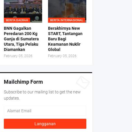
BERITA DAERAH
BERITA INTERNASIONAL
BNN Gagalkan
Berakhirnya New
Peredaran 200 Kg
START, Tantangan
Ganja di Sumatera
Baru Bagi
Utara, Tiga Pelaku
Keamanan Nuklir
Diamankan
Global
February 05, 2026
February 05, 2026
Mailchimp Form
Subscribe to our mailing list to get the new
updates.