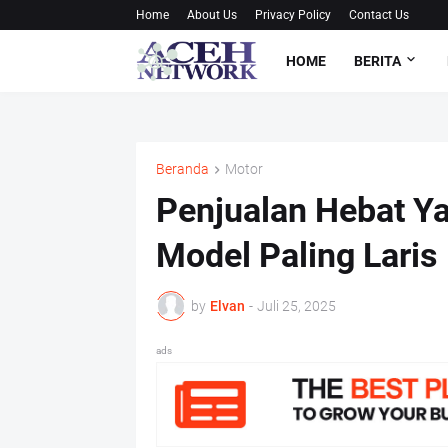
Home
About Us
Privacy Policy
Contact Us
HOME
BERITA
Beranda
Motor
Penjualan Hebat Y
Model Paling Laris
by
Elvan
-
Juli 25, 2025
ads