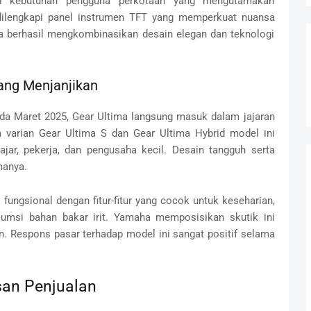
nuhi kebutuhan pengguna perkotaan yang mengutamakan
 dilengkapi panel instrumen TFT yang memperkuat nuansa
a berhasil mengkombinasikan desain elegan dan teknologi
ang Menjanjikan
ada Maret 2025, Gear Ultima langsung masuk dalam jajaran
a varian Gear Ultima S dan Gear Ultima Hybrid model ini
ajar, pekerja, dan pengusaha kecil. Desain tangguh serta
manya.
ngsional dengan fitur-fitur yang cocok untuk keseharian,
umsi bahan bakar irit. Yamaha memposisikan skutik ini
an. Respons pasar terhadap model ini sangat positif selama
an Penjualan