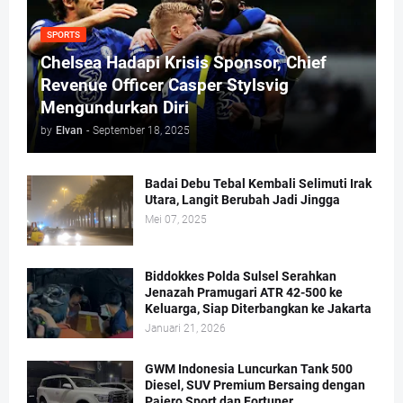
SPORTS
Chelsea Hadapi Krisis Sponsor, Chief
Revenue Officer Casper Stylsvig
Mengundurkan Diri
by
Elvan
-
September 18, 2025
Badai Debu Tebal Kembali Selimuti Irak
Utara, Langit Berubah Jadi Jingga
Mei 07, 2025
Biddokkes Polda Sulsel Serahkan
Jenazah Pramugari ATR 42-500 ke
Keluarga, Siap Diterbangkan ke Jakarta
Januari 21, 2026
GWM Indonesia Luncurkan Tank 500
Diesel, SUV Premium Bersaing dengan
Pajero Sport dan Fortuner