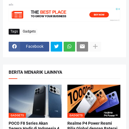
ads
Tags
Gadgets
Facebook
BERITA MENARIK LAINNYA
GADGETS
GADGETS
POCO F8 Series Akan
Realme P4 Power Resmi
Segera Hadir di Indonesia 4
Rilis Global dengan Baterai