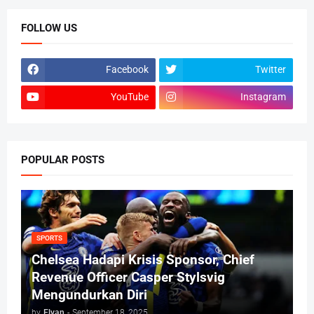
FOLLOW US
Facebook
Twitter
YouTube
Instagram
POPULAR POSTS
SPORTS
Chelsea Hadapi Krisis Sponsor, Chief
Revenue Officer Casper Stylsvig
Mengundurkan Diri
by
Elvan
-
September 18, 2025