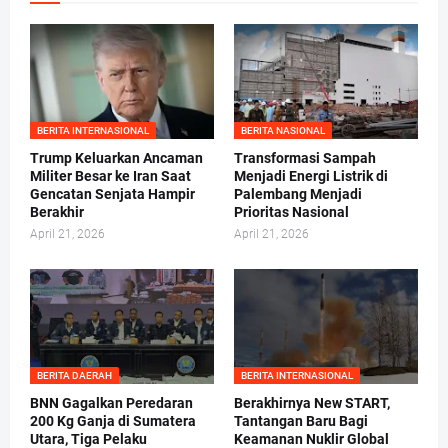
BERITA INTERNASIONAL
BERITA NASIONAL
Trump Keluarkan Ancaman
Transformasi Sampah
Militer Besar ke Iran Saat
Menjadi Energi Listrik di
Gencatan Senjata Hampir
Palembang Menjadi
Berakhir
Prioritas Nasional
April 21, 2026
April 21, 2026
BERITA DAERAH
BERITA INTERNASIONAL
BNN Gagalkan Peredaran
Berakhirnya New START,
200 Kg Ganja di Sumatera
Tantangan Baru Bagi
Utara, Tiga Pelaku
Keamanan Nuklir Global