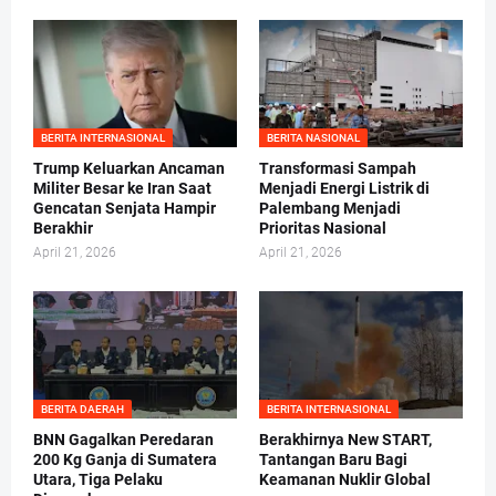
BERITA INTERNASIONAL
BERITA NASIONAL
Trump Keluarkan Ancaman
Transformasi Sampah
Militer Besar ke Iran Saat
Menjadi Energi Listrik di
Gencatan Senjata Hampir
Palembang Menjadi
Berakhir
Prioritas Nasional
April 21, 2026
April 21, 2026
BERITA DAERAH
BERITA INTERNASIONAL
BNN Gagalkan Peredaran
Berakhirnya New START,
200 Kg Ganja di Sumatera
Tantangan Baru Bagi
Utara, Tiga Pelaku
Keamanan Nuklir Global