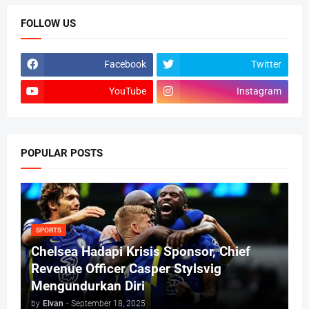
FOLLOW US
Facebook
Twitter
YouTube
Instagram
POPULAR POSTS
SPORTS
Chelsea Hadapi Krisis Sponsor, Chief
Revenue Officer Casper Stylsvig
Mengundurkan Diri
by
Elvan
-
September 18, 2025