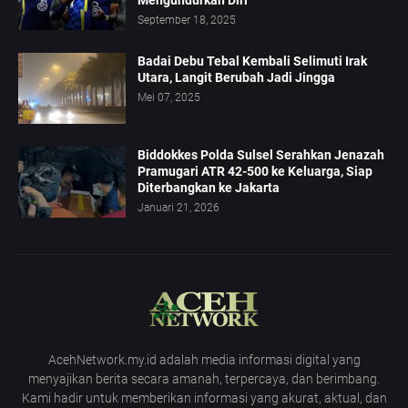
Mengundurkan Diri
September 18, 2025
Badai Debu Tebal Kembali Selimuti Irak
Utara, Langit Berubah Jadi Jingga
Mei 07, 2025
Biddokkes Polda Sulsel Serahkan Jenazah
Pramugari ATR 42-500 ke Keluarga, Siap
Diterbangkan ke Jakarta
Januari 21, 2026
AcehNetwork.my.id adalah media informasi digital yang
menyajikan berita secara amanah, terpercaya, dan berimbang.
Kami hadir untuk memberikan informasi yang akurat, aktual, dan