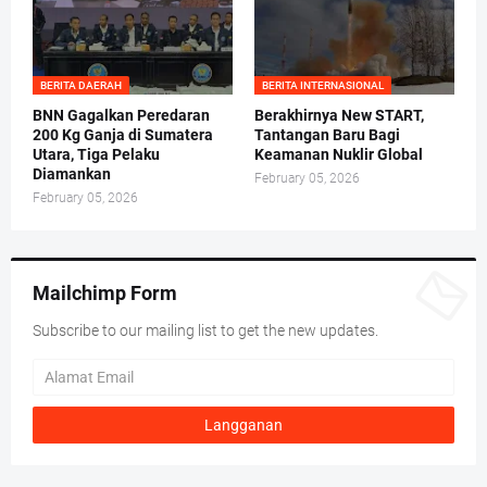
BERITA DAERAH
BERITA INTERNASIONAL
BNN Gagalkan Peredaran
Berakhirnya New START,
200 Kg Ganja di Sumatera
Tantangan Baru Bagi
Utara, Tiga Pelaku
Keamanan Nuklir Global
Diamankan
February 05, 2026
February 05, 2026
Mailchimp Form
Subscribe to our mailing list to get the new updates.