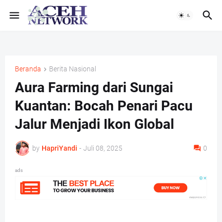
Beranda
Berita Nasional
Aura Farming dari Sungai
Kuantan: Bocah Penari Pacu
Jalur Menjadi Ikon Global
by
HapriYandi
-
Juli 08, 2025
0
ads