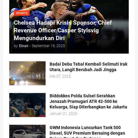
SPORTS
Chelsea Hadapi Krisis Sponsor, Chief
Revenue Officer Casper Stylsvig
Mengundurkan Diri
by
Elvan
-
September 18, 2025
Badai Debu Tebal Kembali Selimuti Irak
Utara, Langit Berubah Jadi Jingga
Mei 07, 2025
Biddokkes Polda Sulsel Serahkan
Jenazah Pramugari ATR 42-500 ke
Keluarga, Siap Diterbangkan ke Jakarta
Januari 21, 2026
GWM Indonesia Luncurkan Tank 500
Diesel, SUV Premium Bersaing dengan