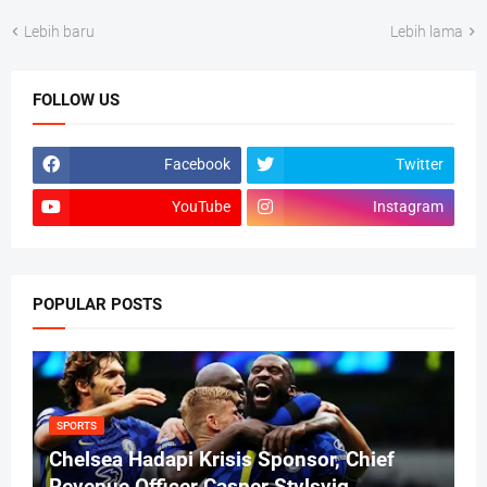
Lebih baru
Lebih lama
FOLLOW US
Facebook
Twitter
YouTube
Instagram
POPULAR POSTS
SPORTS
Chelsea Hadapi Krisis Sponsor, Chief
Revenue Officer Casper Stylsvig